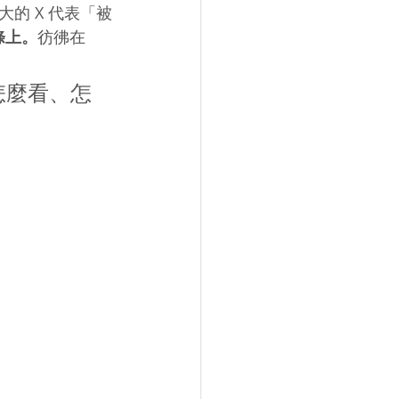
的 X 代表「被
線條上。
彷彿在
怎麼看、怎