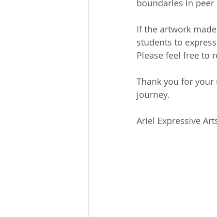
boundaries in peer 
If the artwork made 
students to expres
Please feel free to r
Thank you for your 
journey.
Ariel Expressive Art