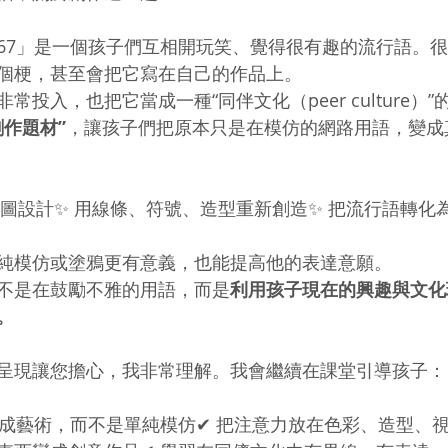
67」是一個孩子們互相開玩笑、覺得很有趣的流行語。
個梗，甚至會把它寫在自己的作品上。
常投入，也把它當成一種“同伴文化（peer culture）
創作題材”
，讓孩子們把原本只是在模仿的網路用語，變成
構圖設計✨ 用線條、符號、造型重新創造✨ 把流行語轉化
）
純模仿或塗鴉更有意義，也能提高他的表達意願。
不是在鼓勵不雅的用語，而是
利用孩子現在的興趣與文化
。
呈現讓您擔心，我非常理解。我會繼續在課堂引導孩子：
化成藝術，而不是單純模仿✔ 把注意力放在色彩、造型、視