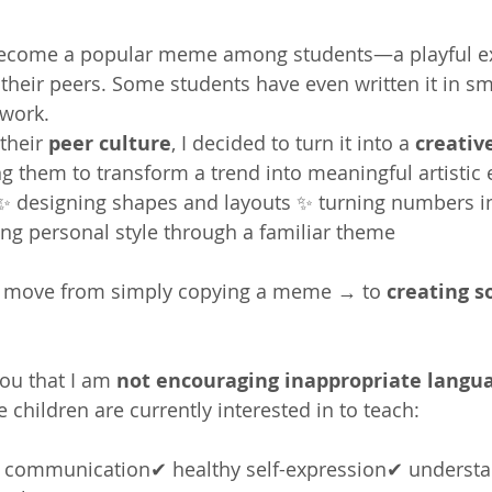
 become a popular meme among students—a playful ex
their peers. Some students have even written it in sma
twork.
their 
peer culture
, I decided to turn it into a 
creative
ng them to transform a trend into meaningful artistic
✨ designing shapes and layouts ✨ turning numbers in
ng personal style through a familiar theme
s move from simply copying a meme → to 
creating s
ou that I am 
not encouraging inappropriate langu
 children are currently interested in to teach:
al communication✔ healthy self-expression✔ understa