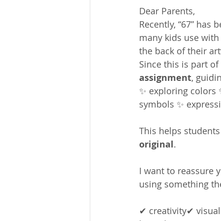
Dear Parents,
Recently, “67” has
many kids use with 
the back of their ar
Since this is part of 
assignment
, guidi
✨ exploring colors 
symbols ✨ expressi
This helps student
original
.
I want to reassure y
using something the
✔ creativity✔ visu