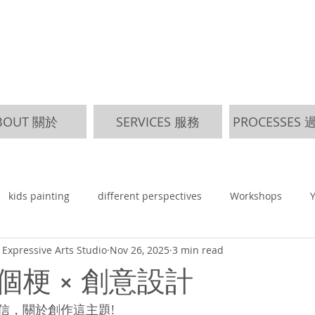
BOUT 關於
SERVICES 服務
PROCESSES
kids painting
different perspectives
Workshops
Expressive Arts Studio
Nov 26, 2025
3 min read
個梗 × 創意設計
信，關於創作這主題!