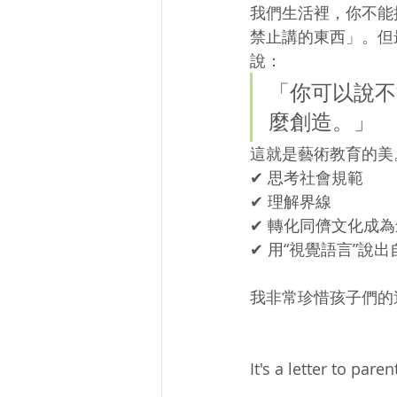
我們生活裡，你不能
禁止講的東西」。但
說：
「你可以說不
麼創造。」
這就是藝術教育的美
✔ 思考社會規範
✔ 理解界線
✔ 轉化同儕文化成
✔ 用“視覺語言”說
我非常珍惜孩子們的
It's a letter to pare