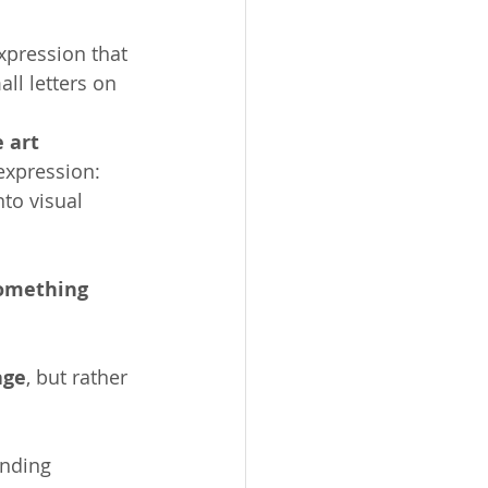
pression that 
ll letters on 
 art 
 expression:
to visual 
omething 
age
, but rather 
nding 