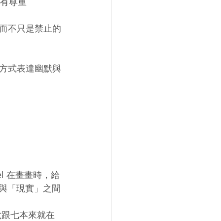
、有尊重
而不只是禁止的
方式表達幽默與
l 在畫畫時，給
」與「現實」之間
六跟七本來就在