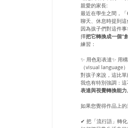
親愛的家長:
最近在學生之間，「
聊天、休息時提到這
因為孩子們對這件事非
擇
把它轉換成一個“
練習：
✨ 用色彩表達✨ 用
（visual language
對孩子來說，這比單
我也有特別強調：這
表達與視覺轉換能力
如果您覺得作品上的
✔ 把「流行語」轉