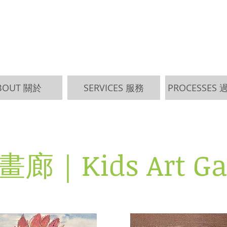
BOUT 關於
SERVICES 服務
PROCESSES
廊｜Kids Art Gal