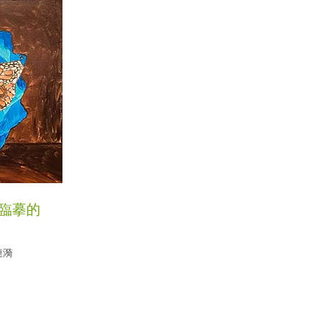
寫實臨摹的
漣漪